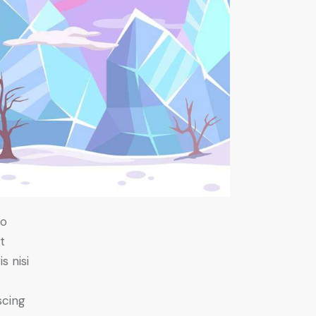
do
t
s nisi
scing