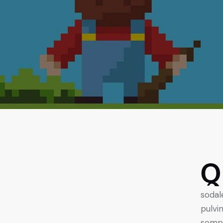
Q
sodal
pulvi
sempe