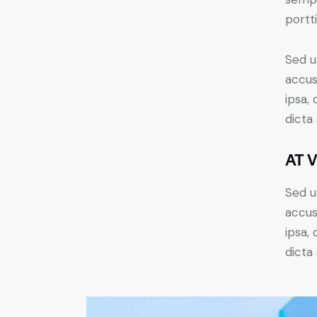
portt
Sed u
accus
ipsa,
dicta
AT 
Sed u
accus
ipsa,
dicta 