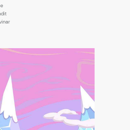
ce
ndit
vinar