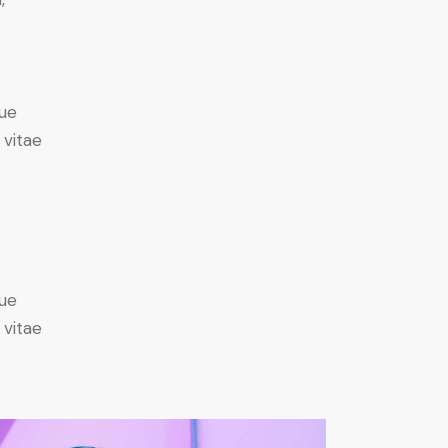
ue
 vitae
ue
 vitae