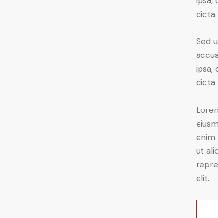
ipsa,
dicta
Sed u
accus
ipsa,
dicta
Lorem
eiusm
enim 
ut al
repre
elit.