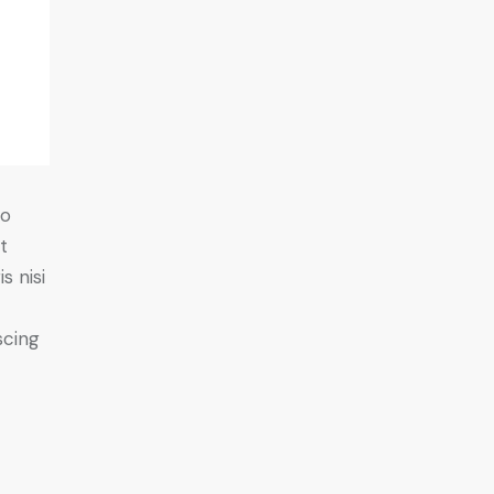
do
t
s nisi
scing
e