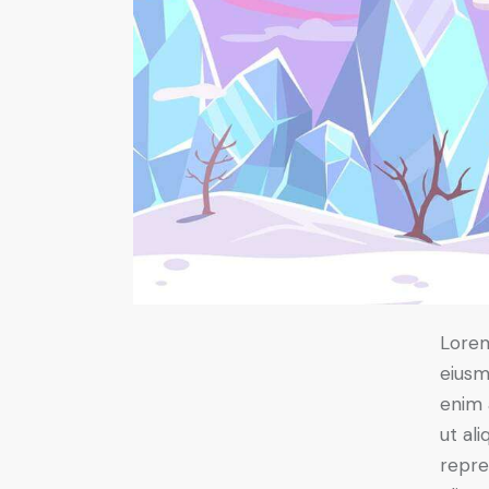
Lorem
eiusm
enim 
ut al
repre