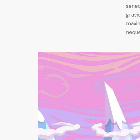
senec
gravid
maxim
neque