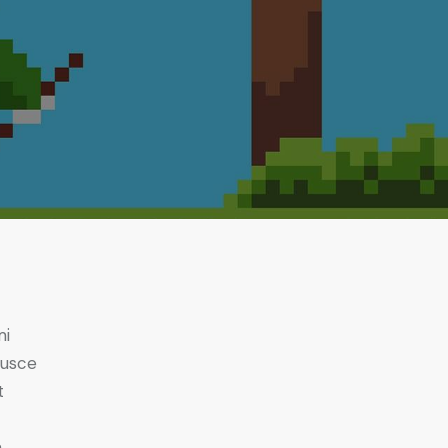
mi
Fusce
t
,