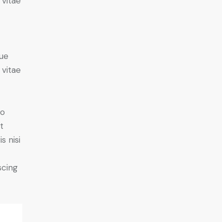
 vitae
ue
 vitae
do
t
s nisi
scing