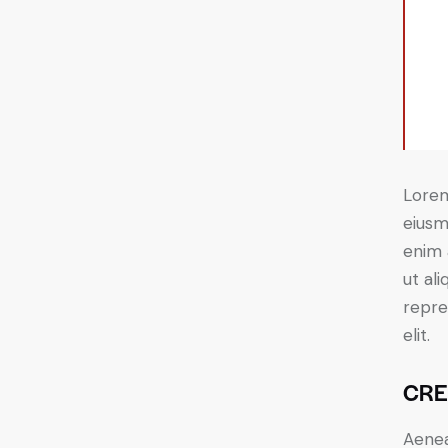
Lorem
eiusm
enim 
ut al
repre
elit.
CRE
Aenea