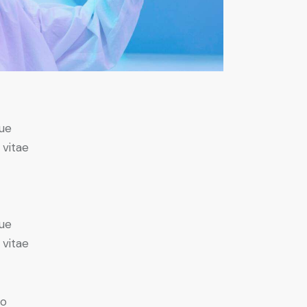
ue
 vitae
ue
 vitae
do