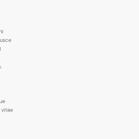
mi
Fusce
t
,
ue
 vitae