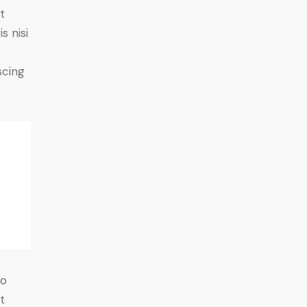
t
s nisi
scing
do
t