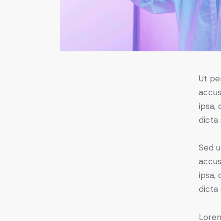
Ut pe
accus
ipsa,
dicta
Sed u
accus
ipsa,
dicta
Lorem