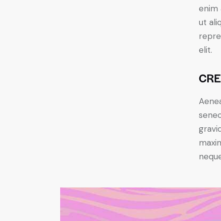
enim 
ut al
repre
elit.
CRE
Aenea
senec
gravid
maxim
neque